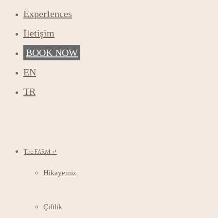
ExperIences
İletişim
BOOK NOW
EN
TR
The FARM ⤶
Hikayemiz
Çiftlik