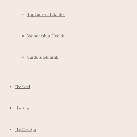
Toplantı ve Etkinlik
Wondership Üyelik
Sürdürülebilirlik
The Hotel
The Barn
The Cave Spa