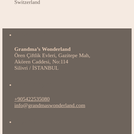
Switzerland
Adresimiz
Grandma’s Wonderland
Ören Çiftlik Evleri, Gazitepe Mah,
Akören Caddesi, No:114
Silivri / İSTANBUL
Rezervasyon
+905422535080
info@grandmaswonderland.com
Ziyaret