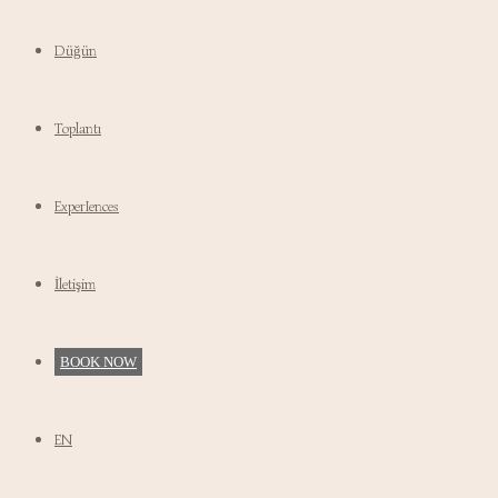
Düğün
Toplantı
ExperIences
İletişim
BOOK NOW
EN