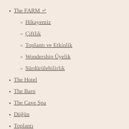
The FARM ⤶
Hikayemiz
Çiftlik
Toplantı ve Etkinlik
Wondership Üyelik
Sürdürülebilirlik
The Hotel
The Barn
The Cave Spa
Düğün
Toplantı